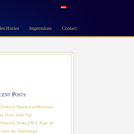
les Horses
Impressions
Contact
cent Posts
(Deutsch) Herzlich willkommen
im Team, liebe Pia!
(Deutsch) Drake FM 8. Platz im
Finale des Oldenburger