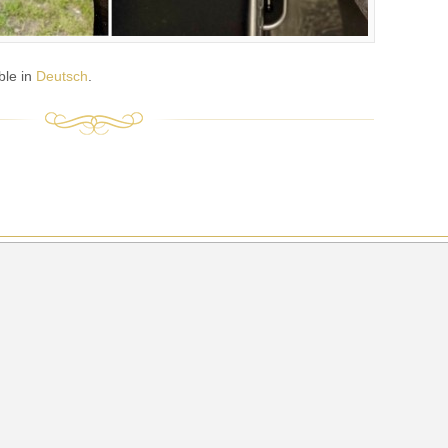
able in
Deutsch
.